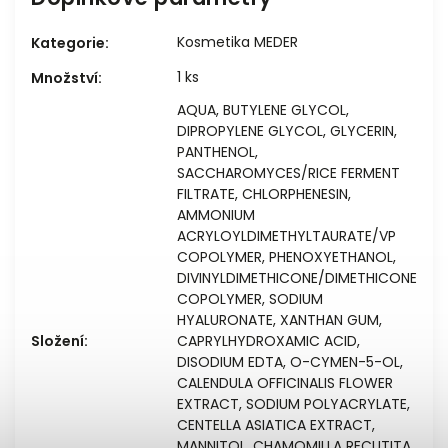
Kosmetika MEDER
Kategorie
:
1 ks
Množství
:
AQUA, BUTYLENE GLYCOL,
DIPROPYLENE GLYCOL, GLYCERIN,
PANTHENOL,
SACCHAROMYCES/RICE FERMENT
FILTRATE, CHLORPHENESIN,
AMMONIUM
ACRYLOYLDIMETHYLTAURATE/VP
COPOLYMER, PHENOXYETHANOL,
DIVINYLDIMETHICONE/DIMETHICONE
COPOLYMER, SODIUM
HYALURONATE, XANTHAN GUM,
Složení
:
CAPRYLHYDROXAMIC ACID,
DISODIUM EDTA, O-CYMEN-5-OL,
CALENDULA OFFICINALIS FLOWER
EXTRACT, SODIUM POLYACRYLATE,
CENTELLA ASIATICA EXTRACT,
MANNITOL, CHAMOMILLA RECUTITA