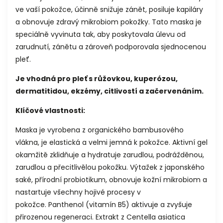
ve vaší pokožce, ú
činně snižuje zánět, posiluje kapiláry
a obnovuje zdravý mikrobiom pokožky.
Tato maska je
speciálně vyvinuta tak, aby poskytovala úlevu od
zarudnutí, zánětu a zároveň podporovala sjednocenou
pleť.
Je vhodná pro pleť s růžovkou, kuperózou,
dermatitidou, ekzémy, citlivostí a začervenáním.
Klíčové vlastnosti:
​​Maska je vyrobena z organického bambusového
vlákna, je elastická a velmi jemná k pokožce.
Aktivní gel
okamžitě zklidňuje a hydratuje zarudlou, podrážděnou,
zarudlou a přecitlivělou pokožku.
Výtažek z japonského
saké, přírodní probiotikum, obnovuje kožní mikrobiom a
nastartuje všechny hojivé procesy v
pokožce.
Panthenol (vitamín B5) aktivuje a zvyšuje
přirozenou regeneraci.
Extrakt z Centella asiatica