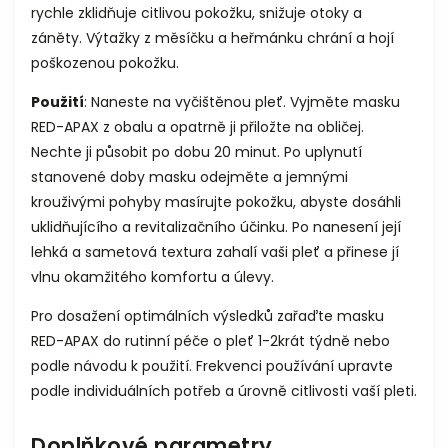
rychle zklidňuje citlivou pokožku, snižuje otoky a
záněty.
Výtažky z měsíčku a heřmánku chrání a hojí
poškozenou pokožku.
Použití
: Naneste na vyčištěnou pleť. Vyjměte masku
RED-APAX z obalu a opatrně ji přiložte na obličej.
Nechte ji působit po dobu 20 minut. Po uplynutí
stanovené doby masku odejměte a jemnými
krouživými pohyby masírujte pokožku, abyste dosáhli
uklidňujícího a revitalizačního účinku.
Po nanesení její
lehká a sametová textura zahalí vaši pleť a přinese jí
vlnu okamžitého komfortu a úlevy.
Pro dosažení optimálních výsledků zařaďte masku
RED-APAX do rutinní péče o pleť 1-2krát týdně nebo
podle návodu k použití. Frekvenci používání upravte
podle individuálních potřeb a úrovně citlivosti vaší pleti.
Doplňkové parametry