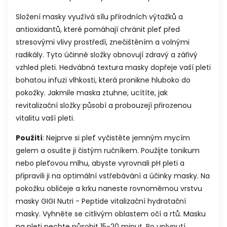
Složení masky využívá sílu přírodních výtažků a
antioxidantů, které pomáhají chránit pleť před
stresovými vlivy prostředí, znečištěním a volnými
radikály. Tyto účinné složky obnovují zdravý a zářivý
vzhled pleti.
Hedvábná textura masky dopřeje vaší pleti
bohatou infuzi vlhkosti, která pronikne hluboko do
pokožky. Jakmile maska ztuhne, ucítíte, jak
revitalizační složky působí a probouzejí přirozenou
vitalitu vaší pleti.
Použití
: Nejprve si pleť vyčistěte jemným mycím
gelem a osušte ji čistým ručníkem. Použijte tonikum
nebo pleťovou mlhu, abyste vyrovnali pH pleti a
připravili ji na optimální vstřebávání a účinky masky. Na
pokožku obličeje a krku naneste rovnoměrnou vrstvu
masky GIGI Nutri - Peptide vitalizační hydratační
masky. Vyhněte se citlivým oblastem očí a rtů. Masku
na pleti nechte působit 15-20 minut. Po uplynutí