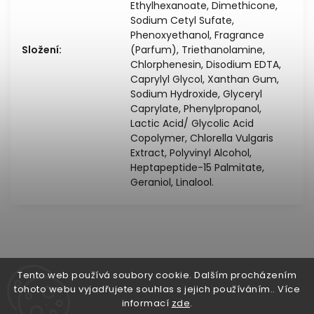
Ethylhexanoate, Dimethicone,
Sodium Cetyl Sufate,
Phenoxyethanol, Fragrance
Složení
:
(Parfum), Triethanolamine,
Chlorphenesin, Disodium EDTA,
Caprylyl Glycol, Xanthan Gum,
Sodium Hydroxide, Glyceryl
Caprylate, Phenylpropanol,
Lactic Acid/ Glycolic Acid
Copolymer, Chlorella Vulgaris
Extract, Polyvinyl Alcohol,
Heptapeptide-15 Palmitate,
Geraniol, Linalool.
Tento web používá soubory cookie. Dalším procházením
tohoto webu vyjadřujete souhlas s jejich používáním.. Více
Copyright 2026
Skin Health E-shop
. Všechna práva
informací
zde
.
vyhrazena.