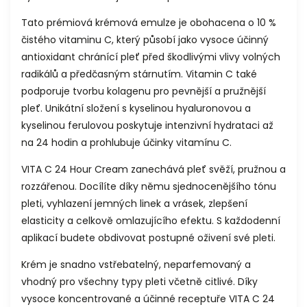
Tato prémiová krémová emulze je obohacena o 10 %
čistého vitaminu C, který působí jako vysoce účinný
antioxidant chránící pleť před škodlivými vlivy volných
radikálů a předčasným stárnutím. Vitamin C také
podporuje tvorbu kolagenu pro pevnější a pružnější
pleť. Unikátní složení s kyselinou hyaluronovou a
kyselinou ferulovou poskytuje intenzivní hydrataci až
na 24 hodin a prohlubuje účinky vitamínu C.
VITA C 24 Hour Cream zanechává pleť svěží, pružnou a
rozzářenou. Docílíte díky němu sjednocenějšího tónu
pleti, vyhlazení jemných linek a vrásek, zlepšení
elasticity a celkově omlazujícího efektu. S každodenní
aplikací budete obdivovat postupné oživení své pleti.
Krém je snadno vstřebatelný, neparfemovaný a
vhodný pro všechny typy pleti včetně citlivé. Díky
vysoce koncentrované a účinné receptuře VITA C 24