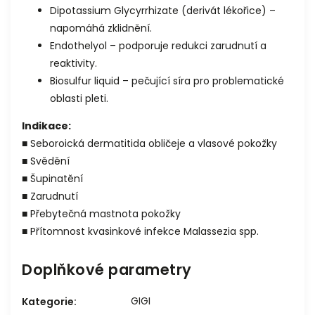
Dipotassium Glycyrrhizate (derivát lékořice) –
napomáhá zklidnění.
Endothelyol – podporuje redukci zarudnutí a
reaktivity.
Biosulfur liquid – pečující síra pro problematické
oblasti pleti.
Indikace:
■ Seboroická dermatitida obličeje a vlasové pokožky
■ Svědění
■ Šupinatění
■ Zarudnutí
■ Přebytečná mastnota pokožky
■ Přítomnost kvasinkové infekce Malassezia spp.
Doplňkové parametry
GIGI
Kategorie
: