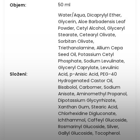
50 ml
Objem
:
Water/Aqua, Dicaprylyl Ether,
Glycerin, Aloe Barbadensis Leaf
Powder, Cetyl Alcohol, Glyceryl
Stearate, Cetearyl Olivate,
Sorbitan Olivate,
Triethanolamine, Allium Cepa
Seed Oil, Potassium Cetyl
Phosphate, Sodium Levulinate,
Glyceryl Caprylate, Levulinic
Složení
:
Acid, p-Anisic Acid, PEG-40
Hydrogenated Castor Oil,
Bisabolol, Carbomer, Sodium
Anisate, Aminomethyl Propanol,
Dipotassium Glycyrrhizate,
Xanthan Gum, Stearic Acid,
Chlorhexidine Digluconate,
Ichthammol, Caffeyl Glucoside,
Rosmarinyl Glucoside, Silver,
Gallyl Glucoside, Tocopherol.