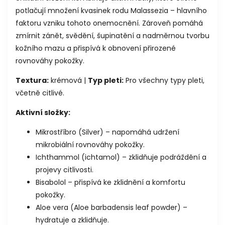
potlačují množení kvasinek rodu Malassezia – hlavního
faktoru vzniku tohoto onemocnění. Zároveň pomáhá
zmírnit zánět, svědění, šupinatění a nadměrnou tvorbu
kožního mazu a přispívá k obnovení přirozené
rovnováhy pokožky.
Textura:
krémová |
Typ pleti:
Pro všechny typy pleti,
včetně citlivé.
Aktivní složky:
Mikrostříbro (Silver) – napomáhá udržení
mikrobiální rovnováhy pokožky.
Ichthammol (ichtamol) – zklidňuje podráždění a
projevy citlivosti.
Bisabolol – přispívá ke zklidnění a komfortu
pokožky.
Aloe vera (Aloe barbadensis leaf powder) –
hydratuje a zklidňuje.